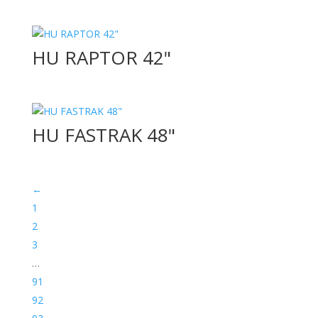
HU RAPTOR 42"
HU FASTRAK 48"
←
1
2
3
…
91
92