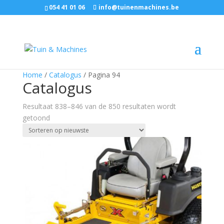
054 41 01 06
info@tuinenmachines.be
Home
/
Catalogus
/ Pagina 94
Catalogus
Resultaat 838–846 van de 850 resultaten wordt
Gesorteerd
getoond
op
nieuwste