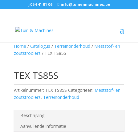
054 41 01 06
info@tuinenmachines.be
Home
/
Catalogus
/
Terreinonderhoud
/
Meststof- en
zoutstrooiers
/ TEX TS85S
TEX TS85S
Artikelnummer:
TEX TS85S
Categorieën:
Meststof- en
zoutstrooiers
,
Terreinonderhoud
Beschrijving
Aanvullende informatie